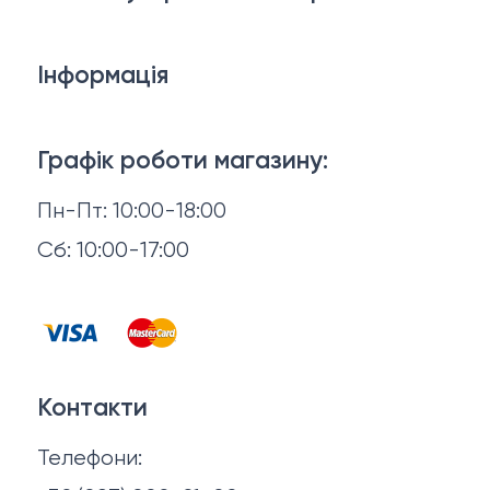
Білизна
Інформація
Брелки, карабіни, браслети
Доставка й оплата
Взуття
Графік роботи магазину:
Повернення й обмін
Пн-Пт: 10:00-18:00
Головні убори
Відгуки
Сб: 10:00-17:00
Горнятка, стопки, фляги, компаси
Контакти
Запальнички
Договір оферти
Куртки
Контакти
Політика конфіденційності
Ножі
Телефони:
Про нас