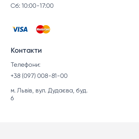
Відгуки
Сб: 10:00-17:00
Горнятка, стопки, фляги, компаси
Контакти
Запальнички
Договір оферти
Куртки
Контакти
Політика конфіденційності
Ножі
Телефони:
Про нас
+38 (097) 008-81-00
м. Львів, вул. Дудаєва, буд.
6