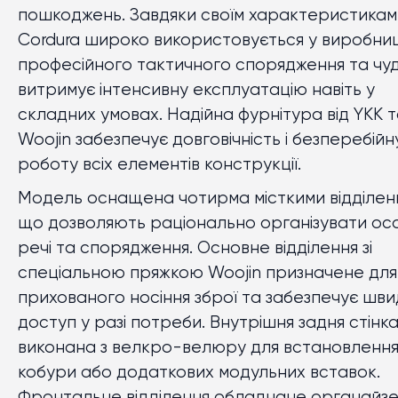
пошкоджень. Завдяки своїм характеристикам
Cordura широко використовується у виробниц
професійного тактичного спорядження та чу
витримує інтенсивну експлуатацію навіть у
складних умовах. Надійна фурнітура від YKK 
Woojin забезпечує довговічність і безперебійн
роботу всіх елементів конструкції.
Модель оснащена чотирма місткими відділен
що дозволяють раціонально організувати ос
речі та спорядження. Основне відділення зі
спеціальною пряжкою Woojin призначене для
прихованого носіння зброї та забезпечує шв
доступ у разі потреби. Внутрішня задня стінк
виконана з велкро-велюру для встановленн
кобури або додаткових модульних вставок.
Фронтальне відділення обладнане органайз