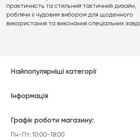
практичність та стильний тактичний дизайн,
роблячи її чудовим вибором для щоденного
використання та виконання спеціальних завд
Найпопулярніші категорії
Білизна
Інформація
Брелки, карабіни, браслети
Доставка й оплата
Взуття
Графік роботи магазину:
Повернення й обмін
Пн-Пт: 10:00-18:00
Головні убори