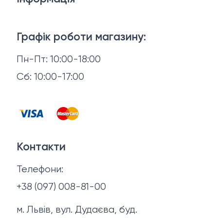
Брелки, карабіни, браслети
Доставка й оплата
Взуття
Графік роботи магазину:
Повернення й обмін
Пн-Пт: 10:00-18:00
Головні убори
Відгуки
Сб: 10:00-17:00
Горнятка, стопки, фляги, компаси
Контакти
Запальнички
Договір оферти
Куртки
Контакти
Політика конфіденційності
Ножі
Телефони:
Про нас
+38 (097) 008-81-00
м. Львів, вул. Дудаєва, буд.