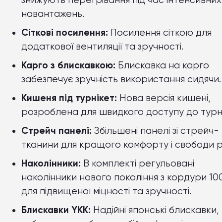
знижують перегрівання під час інтенсивних
навантажень.
Сіткові посилення:
Посилення сіткою для
додаткової вентиляції та зручності.
Карго з блискавкою:
Блискавка на карго
забезпечує зручність використання сидячи.
Кишеня під турнікет:
Нова версія кишені,
розроблена для швидкого доступу до турн
Стрейч панелі:
Збільшені панелі зі стрейч-
тканини для кращого комфорту і свободи ру
Наколінники:
В комплекті регульовані
наколінники нового покоління з кордури 1
для підвищеної міцності та зручності.
Блискавки YKK:
Надійні японські блискавки,