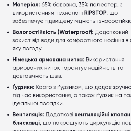
Матеріал:
65% бавовна, 35% поліестер, з
використанням технології
RIPSTOP
, що
забезпечує підвищену міцність і зносостійкі
Вологостійкість (Waterproof):
Додатковий
захист від води для комфортного носіння в
яку погоду.
Німецька армована нитка:
Використання
армованих ниток гарантує надійність та
довговічність швів.
Ґудзики:
Карго з ґудзиком, що додає зручно
під час використання, а також ґудзик на тал
ідеальної посадки.
Вентиляція:
Додаткові
вентиляційні клапан
блискавці
, що покращують циркуляцію пові