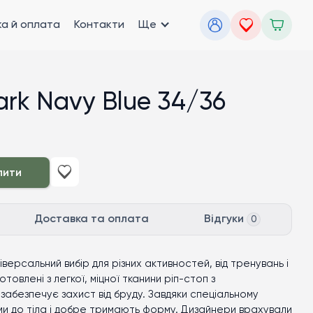
а й оплата
Контакти
Ще
rk Navy Blue 34/36
пити
Доставка та оплата
Відгуки
0
ніверсальний вибір для різних активностей, від тренувань і
товлені з легкої, міцної тканини ріп-стоп з
забезпечує захист від бруду. Завдяки спеціальному
ми до тіла і добре тримають форму. Дизайнери врахували