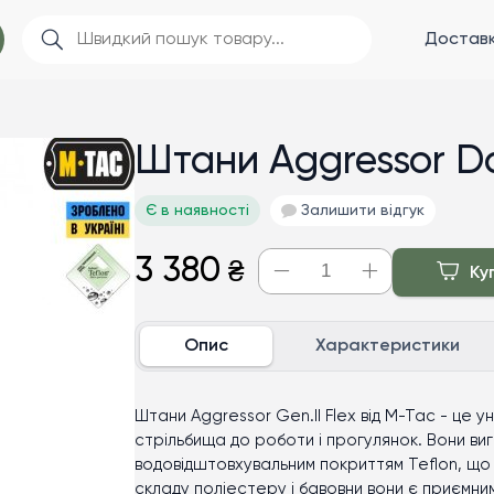
Доставк
Штани Aggressor Da
Є в наявності
Залишити відгук
3 380
₴
Ку
Опис
Характеристики
Штани Aggressor Gen.II Flex від M-Tac - це у
стрільбища до роботи і прогулянок. Вони виго
водовідштовхувальним покриттям Teflon, що 
складу поліестеру і бавовни вони є приємни