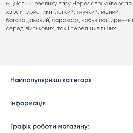
міцність і невелику вагу. Через свої універсаль
характеристики (легкий, гнучкий, міцний,
багатоцільовий) паракорд набув поширення 
серед військових, так і серед цивільних.
Найпопулярніші категорії
Білизна
Інформація
Брелки, карабіни, браслети
Доставка й оплата
Взуття
Графік роботи магазину: