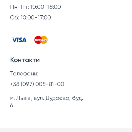
Повернення й обмін
Пн-Пт: 10:00-18:00
Головні убори
Відгуки
Сб: 10:00-17:00
Горнятка, стопки, фляги, компаси
Контакти
Запальнички
Договір оферти
Куртки
Контакти
Політика конфіденційності
Ножі
Телефони:
Про нас
+38 (097) 008-81-00
м. Львів, вул. Дудаєва, буд.
6