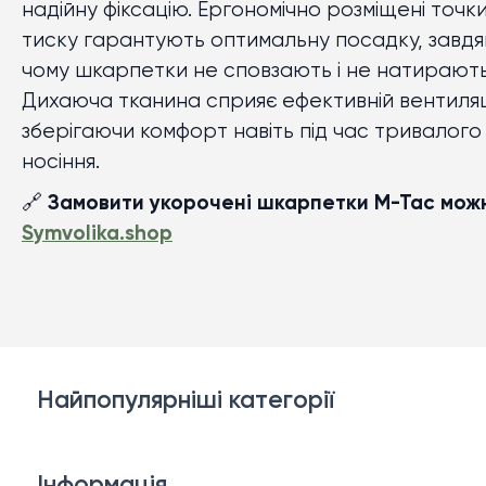
надійну фіксацію. Ергономічно розміщені точк
тиску гарантують оптимальну посадку, завдя
чому шкарпетки не сповзають і не натирають
Дихаюча тканина сприяє ефективній вентиляці
зберігаючи комфорт навіть під час тривалого
носіння.
🔗
Замовити укорочені шкарпетки M-Tac мож
Symvolika.shop
Найпопулярніші категорії
Білизна
Інформація