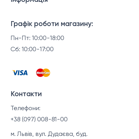
Брелки, карабіни, браслети
Доставка й оплата
Взуття
Графік роботи магазину:
Повернення й обмін
Пн-Пт: 10:00-18:00
Головні убори
Відгуки
Сб: 10:00-17:00
Горнятка, стопки, фляги, компаси
Контакти
Запальнички
Договір оферти
Куртки
Контакти
Політика конфіденційності
Ножі
Телефони:
Про нас
+38 (097) 008-81-00
м. Львів, вул. Дудаєва, буд.