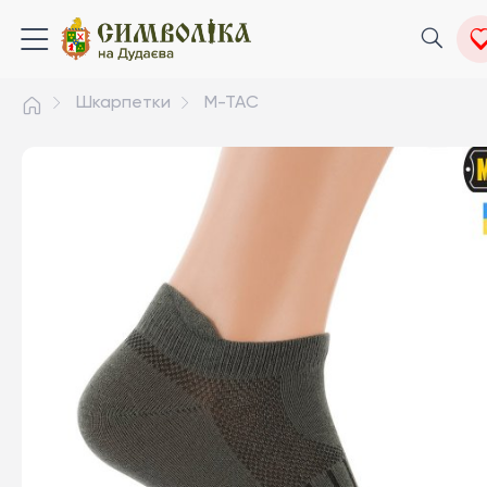
Шкарпетки
M-TAC