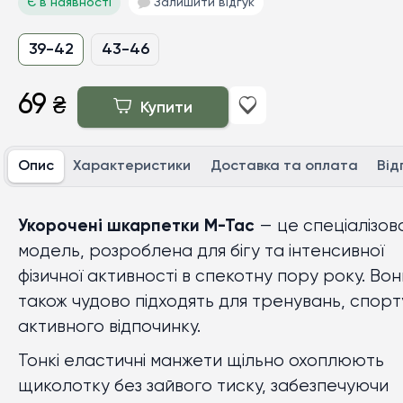
Є в наявності
Залишити відгук
39-42
43-46
69
₴
Купити
Опис
Характеристики
Доставка та оплата
Від
Укорочені шкарпетки M-Tac
— це спеціалізов
модель, розроблена для бігу та інтенсивної
фізичної активності в спекотну пору року. Вон
також чудово підходять для тренувань, спорт
активного відпочинку.
Тонкі еластичні манжети щільно охоплюють
щиколотку без зайвого тиску, забезпечуючи