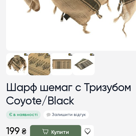
Шарф шемаг с Тризубом
Coyote/Black
Є в наявності
Залишити відгук
199
₴
Купити