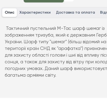
Опис
Характеристики
Доставка та оплата
Від
Тактичний пустельний M-Tac шарф шемаг із
зображенням тризуба, який є державним Гер
Украіни. Шарф типу "шемаг" (більш відомий на
території країн СНД як "арафатка") призначе
для захисту області голови і шиї від впливу піс
сонця, а також для захисту від вітру при холо
погодних умовах. Даний шарф використовуєт
багатьма арміями світу.