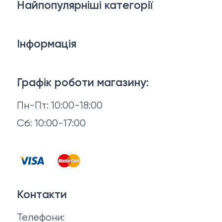
Найпопулярніші категорії
Білизна
Інформація
Брелки, карабіни, браслети
Доставка й оплата
Взуття
Графік роботи магазину:
Повернення й обмін
Пн-Пт: 10:00-18:00
Головні убори
Відгуки
Сб: 10:00-17:00
Горнятка, стопки, фляги, компаси
Контакти
Запальнички
Договір оферти
Куртки
Контакти
Політика конфіденційності
Ножі
Телефони:
Про нас