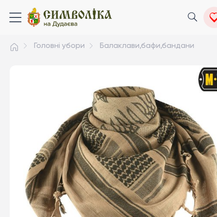
Головні убори
Балаклави,бафи,бандани