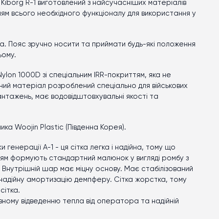
Kiborg R-1 виготовлений з найсучасніших матеріалів
ням всього необхідного функціоналу для використання у
а. Пояс зручно носити та приймати будь-які положення
ьому.
lon 1000D зі спеціальним IRR-покриттям, яка не
ний матеріал розроблений спеціально для військових
антажень, має водовідштовхувальні якості та
ка Woojin Plastic (Південна Корея).
генерації А-1 - ця сітка легка і надійна, тому що
нням формують стандартний малюнок у вигляді ромбу з
Внутрішній шар має міцну основу. Має стабілізований
 надійну амортизацію демпферу. Сітка жорстка, тому
сітка.
вному відведенню тепла від оператора та надійній