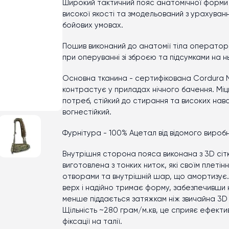
Широкий тактичний пояс анатомічної форми 
високої якості та змодельований з урахуван
бойових умовах.
Пошив виконаний до анатомії тіла оператор
при оперуванні зі зброєю та підсумками на н
Основна тканина - сертифікована Cordura Ny
контрастує у приладах нічного бачення. Міц
потреб, стійкий до стирання та високих нав
вогнестійкий.
Фурнітура - 100% Ацетал від відомого виробни
Внутрішня сторона пояса виконана з 3D сітки 
виготовлена з тонких ниток, які своїм плеті
отворами та внутрішній шар, що амортизує. 
верх і надійно тримає форму, забезпечивши
менше піддається затяжкам ніж звичайна 3D 
Щільність ~280 грам/м.кв, це сприяє ефекти
фіксації на талії.