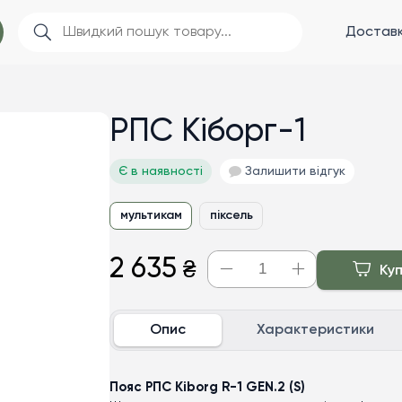
Доставк
РПС Кіборг-1
Є в наявності
Залишити відгук
мультикам
піксель
2 635
₴
Ку
Опис
Характеристики
Пояс РПС Kiborg R-1 GEN.2 (S)