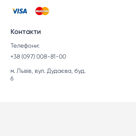
Контакти
Запальнички
Договір оферти
Куртки
Контакти
Політика конфіденційності
Ножі
Телефони:
Про нас
+38 (097) 008-81-00
м. Львів, вул. Дудаєва, буд.
6