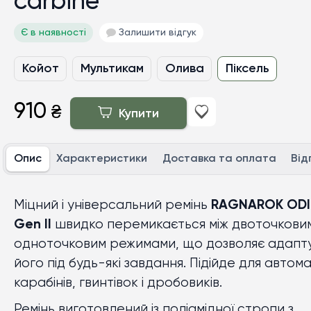
carbine
Є в наявності
Залишити відгук
Койот
Мультикам
Олива
Піксель
910
₴
Купити
Опис
Характеристики
Доставка та оплата
Від
Міцний і універсальний ремінь
RAGNAROK ODI
Gen II
швидко перемикається між двоточковим
одноточковим режимами, що дозволяє адапт
його під будь-які завдання. Підійде для автома
карабінів, гвинтівок і дробовиків.
Ремінь виготовлений із поліамідної стропи з