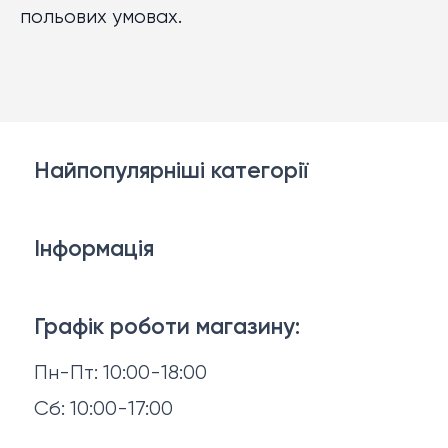
польових умовах.
Найпопулярніші категорії
Білизна
Інформація
Брелки, карабіни, браслети
Доставка й оплата
Взуття
Графік роботи магазину:
Повернення й обмін
Пн-Пт: 10:00-18:00
Головні убори
Відгуки
Сб: 10:00-17:00
Горнятка, стопки, фляги, компаси