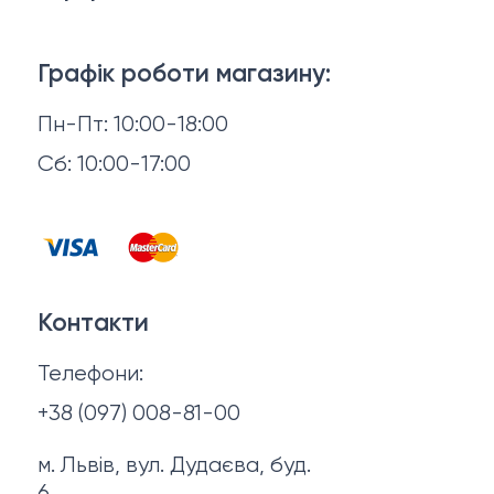
Брелки, карабіни, браслети
Доставка й оплата
Взуття
Графік роботи магазину:
Повернення й обмін
Пн-Пт: 10:00-18:00
Головні убори
Відгуки
Сб: 10:00-17:00
Горнятка, стопки, фляги, компаси
Контакти
Запальнички
Договір оферти
Куртки
Контакти
Політика конфіденційності
Ножі
Телефони:
Про нас
+38 (097) 008-81-00
м. Львів, вул. Дудаєва, буд.
6