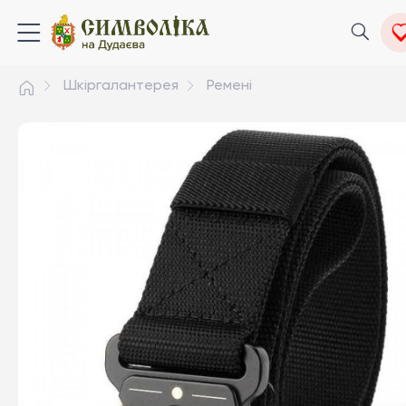
Шкіргалантерея
Ремені