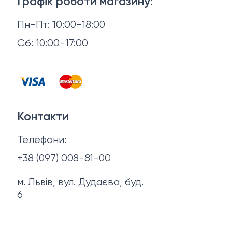
Взуття
Графік роботи магазину:
Повернення й обмін
Пн-Пт: 10:00-18:00
Головні убори
Відгуки
Сб: 10:00-17:00
Горнятка, стопки, фляги, компаси
Контакти
Запальнички
Договір оферти
Куртки
Контакти
Політика конфіденційності
Ножі
Телефони:
Про нас
+38 (097) 008-81-00
м. Львів, вул. Дудаєва, буд.
6