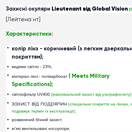
Захисні окуляри
Lieutenant від Global Vision
(
[Лейтена нт]
Характеристики:
колір лінз - коричневий (з легким дзеркаль
покриттям);
видиме світло - 23%;
(
Meets Military
матеріал лінз - полікарбонат
Specifications);
світлофільтр UV400
(максимальний захист від ультрафіолету)
захист від подряпин
(спеціальне покриття на лінзах, 
подовжує термін їх експлуатації)
;
розвинений бічний захист;
м'які вентильовані носоупори;