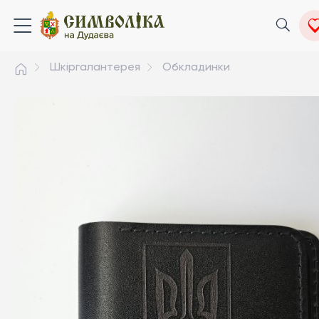
Шкіргалантерея
Обкладинки