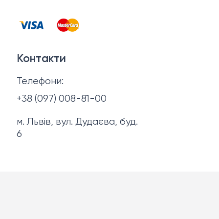
Контакти
Запальнички
Договір оферти
Куртки
Контакти
Політика конфіденційності
Ножі
Телефони:
Про нас
+38 (097) 008-81-00
м. Львів, вул. Дудаєва, буд.
6