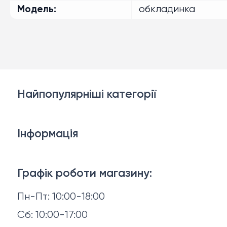
Модель
обкладинка
Найпопулярніші категорії
Білизна
Інформація
Брелки, карабіни, браслети
Доставка й оплата
Взуття
Графік роботи магазину:
Повернення й обмін
Пн-Пт: 10:00-18:00
Головні убори
Відгуки
Сб: 10:00-17:00
Горнятка, стопки, фляги, компаси