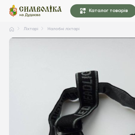
Каталог товарів
Ліхтарі
Налобні ліхтарі