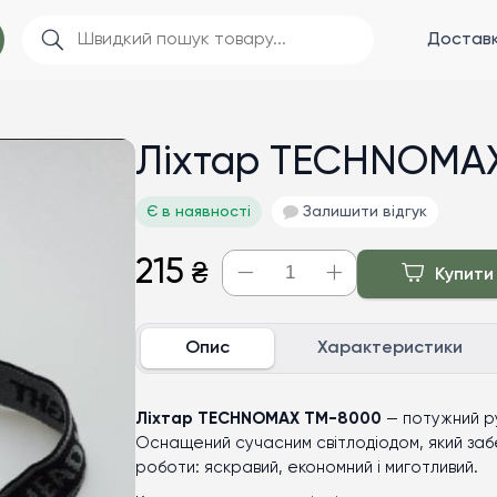
Доставк
Ліхтар TECHNOMA
Є в наявності
Залишити відгук
215
₴
Купити
Опис
Характеристики
Ліхтар TECHNOMAX TM-8000
— потужний ру
Оснащений сучасним світлодіодом, який заб
роботи: яскравий, економний і миготливий.