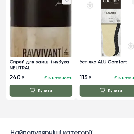
Спрей для замші і нубука
Устілка ALU Comfort
NEUTRAL
240
115
₴
Є в наявності
₴
Є в наявн
Найпопулярніші категорії