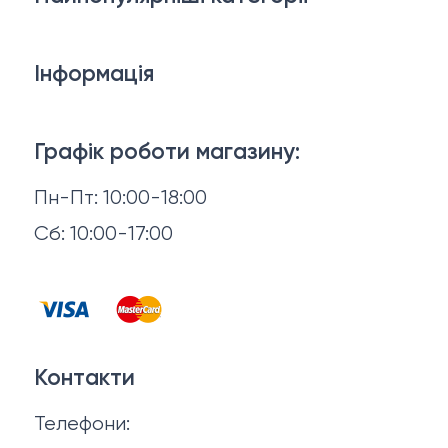
Білизна
Інформація
Брелки, карабіни, браслети
Доставка й оплата
Взуття
Графік роботи магазину:
Повернення й обмін
Пн-Пт: 10:00-18:00
Головні убори
Відгуки
Сб: 10:00-17:00
Горнятка, стопки, фляги, компаси
Контакти
Запальнички
Договір оферти
Куртки
Контакти
Політика конфіденційності
Ножі
Телефони:
Про нас