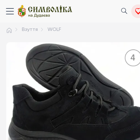
Взуття
WOLF