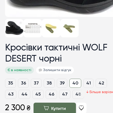
Кросівки тактичні WOLF
DESERT чорні
Є в наявності
Залишити відгук
35
36
37
38
39
40
41
42
43
44
45
46
47
48
2 300
₴
Купити