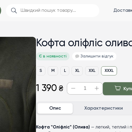
Доставк
Кофта оліфліс олив
Є в наявності
Залишити відгук
S
M
L
XL
XXL
XXXL
1 390
₴
Куп
Опис
Характеристики
Кофта "Оліфліс" (Олива)
— легкий, теплий і