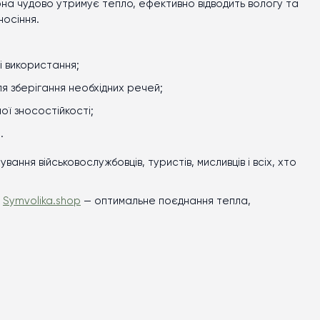
вона чудово утримує тепло, ефективно відводить вологу та
носіння.
і використання;
для зберігання необхідних речей;
ої зносостійкості;
.
ання військовослужбовців, туристів, мисливців і всіх, хто
а
Symvolika.shop
— оптимальне поєднання тепла,