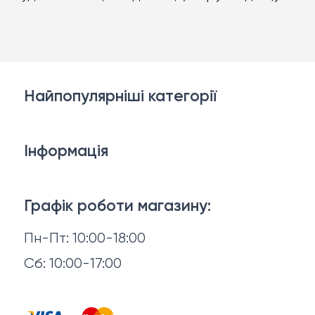
Найпопулярніші категорії
Білизна
Інформація
Брелки, карабіни, браслети
Доставка й оплата
Взуття
Графік роботи магазину:
Повернення й обмін
Пн-Пт: 10:00-18:00
Головні убори
Відгуки
Сб: 10:00-17:00
Горнятка, стопки, фляги, компаси
Контакти
Запальнички