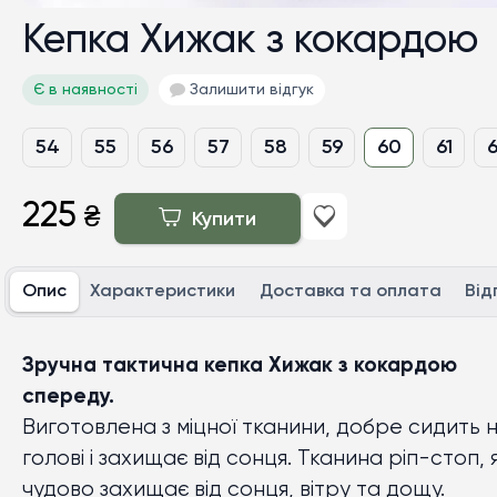
Кепка Хижак з кокардою
Є в наявності
Залишити відгук
54
55
56
57
58
59
60
61
225
₴
Купити
Опис
Характеристики
Доставка та оплата
Від
Зручна тактична кепка
Хижак
з кокардою
спереду.
Виготовлена з міцної тканини, добре сидить 
голові і захищає від сонця. Тканина ріп-стоп, 
чудово захищає від сонця, вітру та дощу.