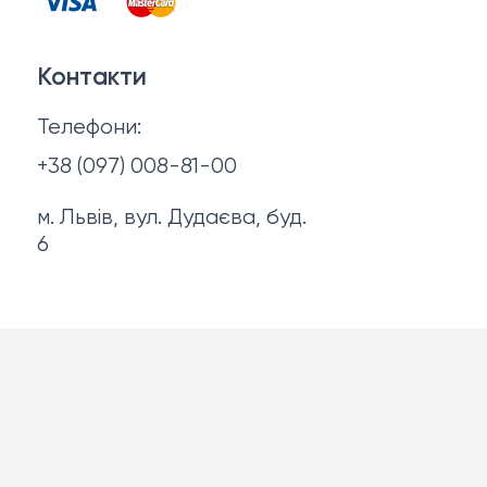
Договір оферти
Куртки
Контакти
Політика конфіденційності
Ножі
Телефони:
Про нас
+38 (097) 008-81-00
м. Львів, вул. Дудаєва, буд.
6