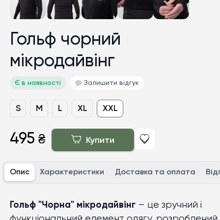
Гольф чорний
мікродайвінг
Є в наявності
Залишити відгук
S
М
L
XL
XXL
495
₴
Купити
Опис
Характеристики
Доставка та оплата
Від
Гольф "Чорна" мікродайвінг
– це зручний і
функціональний елемент одягу, розроблений