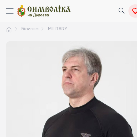
Білизна
MILITARY