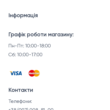
Білизна
Інформація
Брелки, карабіни, браслети
Доставка й оплата
Взуття
Графік роботи магазину:
Повернення й обмін
Пн-Пт: 10:00-18:00
Головні убори
Відгуки
Сб: 10:00-17:00
Горнятка, стопки, фляги, компаси
Контакти
Запальнички
Договір оферти
Куртки
Контакти
Політика конфіденційності
Ножі
Телефони:
Про нас