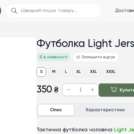
Доставк
Футболка Light Jers
Є в наявності
Залишити відгук
S
M
L
XL
XXL
XXXL
350
₴
Купит
Опис
Характеристики
Тактична футболка чоловіча
Light J