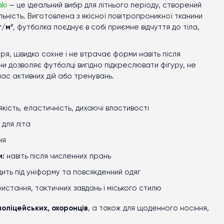
ki
— це ідеальний вибір для літнього періоду, створений
сальність. Виготовлена з якісної повітропроникної тканини
г/м²
, футболка поєднує в собі приємне відчуття до тіла,
ря, швидко сохне і не втрачає форми навіть після
и дозволяє футболці вигідно підкреслювати фігуру, не
ас активних дій або тренувань.
кість, еластичність, дихаючі властивості
 для літа
ня
и:
навіть після численних прань
одить під уніформу та повсякденний одяг
истання, тактичних завдань і міського стилю
поліцейських, охоронців
, а також для щоденного носіння,