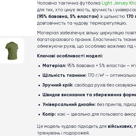
Чоловіча тактична футболка
Light Jersey Kha
для тих, хто цінує якість, зручність і універ
(95% бавовна, 5% еластан)
зі щільністю
170 
довговічність та чудову терморегуляцію.
Матеріал забезпечує вільну циркуляцію повіт
багаторазового прання. Еластичність тканин
обмежуючи рухів, що особливо важливо під ч
Ключові особливості моделі:
Матеріал:
95% бавовна + 5% еластан — м’я
Щільність тканини:
170 г/м² — оптимально
Зручний крій:
свобода рухів без сковуван
Швидке висихання та збереження форм
Універсальний дизайн:
без принтів, підх
Колір:
хакі — ідеально для польового викор
Ця модель чудово підходить для
військових, 
тренувань і подорожей.