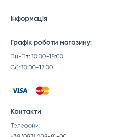
Білизна
Інформація
Брелки, карабіни, браслети
Доставка й оплата
Взуття
Графік роботи магазину:
Повернення й обмін
Пн-Пт: 10:00-18:00
Головні убори
Відгуки
Сб: 10:00-17:00
Горнятка, стопки, фляги, компаси
Контакти
Запальнички
Договір оферти
Куртки
Контакти
Політика конфіденційності
Ножі
Телефони:
Про нас
+38 (097) 008-81-00