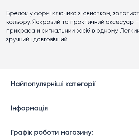
Брелок у формі ключика зі свистком, золотис
кольору. Яскравий та практичний аксесуар 
прикраса й сигнальний засіб в одному. Легкий
зручний і довговічний.
Найпопулярніші категорії
Білизна
Інформація
Брелки, карабіни, браслети
Доставка й оплата
Взуття
Графік роботи магазину: