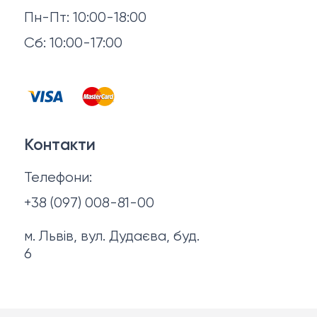
Повернення й обмін
Пн-Пт: 10:00-18:00
Головні убори
Відгуки
Сб: 10:00-17:00
Горнятка, стопки, фляги, компаси
Контакти
Запальнички
Договір оферти
Куртки
Контакти
Політика конфіденційності
Ножі
Телефони:
Про нас
+38 (097) 008-81-00
м. Львів, вул. Дудаєва, буд.
6