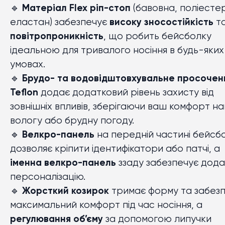
🔹
Матеріал Flex ріп-стоп
(бавовна, поліестер
еластан) забезпечує
високу зносостійкість
т
повітропроникність
, що робить бейсболку
ідеальною для тривалого носіння в будь-яких
умовах.
🔹
Брудо- та водовідштовхувальне просочен
Teflon
додає додатковий рівень захисту від
зовнішніх впливів, зберігаючи ваш комфорт нав
вологу або брудну погоду.
🔹
Велкро-панель
на передній частині бейсб
дозволяє кріпити ідентифікатори або патчі, а
іменна велкро-панель
ззаду забезпечує дода
персоналізацію.
🔹
Жорсткий козирок
тримає форму та забез
максимальний комфорт під час носіння, а
регулювання об’єму
за допомогою липучки