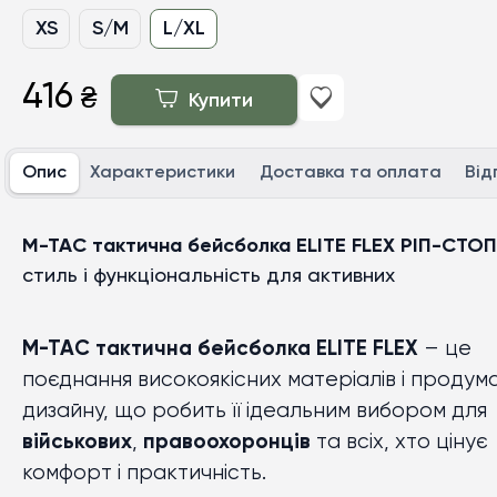
XS
S/M
L/XL
416
₴
Купити
Опис
Характеристики
Доставка та оплата
Від
M-TAC тактична бейсболка ELITE FLEX РІП-СТОП
стиль і функціональність для активних
M-TAC тактична бейсболка ELITE FLEX
– це
поєднання високоякісних матеріалів і продум
дизайну, що робить її ідеальним вибором для
військових
,
правоохоронців
та всіх, хто цінує
комфорт і практичність.