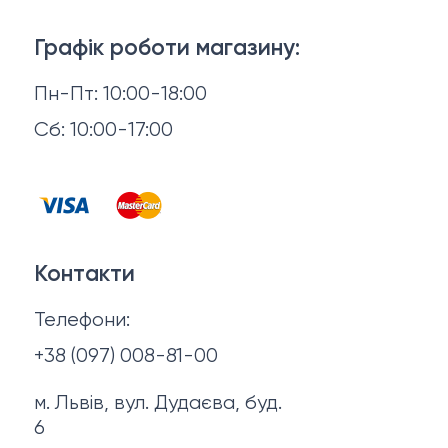
Доставка й оплата
Взуття
Графік роботи магазину:
Повернення й обмін
Пн-Пт: 10:00-18:00
Головні убори
Відгуки
Сб: 10:00-17:00
Горнятка, стопки, фляги, компаси
Контакти
Запальнички
Договір оферти
Куртки
Контакти
Політика конфіденційності
Ножі
Телефони:
Про нас
+38 (097) 008-81-00
м. Львів, вул. Дудаєва, буд.
6